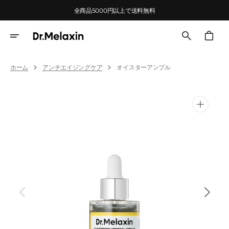
Skip
全商品5000円以上で送料無料
To
Content
Cart
ホーム
アンチエイジングケア
オイスターアンプル
Open
media
1
in
gallery