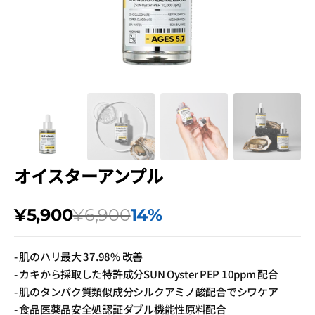
view
オイスターアンプル
Sale
Regular
¥5,900
¥6,900
14%
price
price
- 肌のハリ最大 37.98% 改善
- カキから採取した特許成分SUN Oyster PEP 10ppm 配合
- 肌のタンパク質類似成分シルクアミノ酸配合でシワケア
- 食品医薬品安全処認証ダブル機能性原料配合