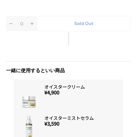
Sold Out
Quantity
Decrease
Increase
quantity
quantity
for
for
オ
オ
イ
イ
ス
ス
タ
タ
ー
ー
ア
ア
一緒に使用するといい商品
ン
ン
プ
プ
ル
ル
オイスタークリーム
¥4,900
オイスターミストセラム
¥3,590