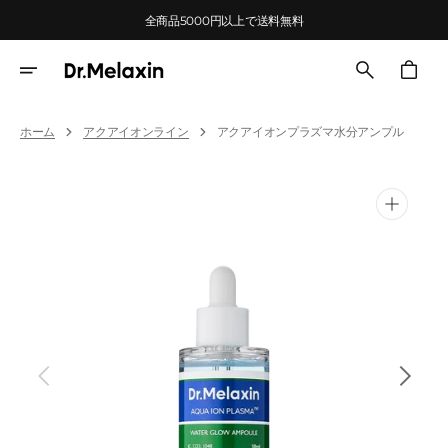
Skip
全商品5000円以上で送料無料
To
Content
Cart
ホーム
アクアイオンライン
アクアイオンプラズマ水分アンプル
Open
media
1
in
gallery