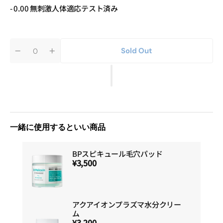
- 0.00 無刺激人体適応テスト済み
Sold Out
Quantity
Decrease
Increase
quantity
quantity
for
for
ア
ア
ク
ク
ア
ア
イ
イ
オ
オ
ン
ン
一緒に使用するといい商品
プ
プ
ラ
ラ
ズ
ズ
BPスピキュール毛穴パッド
マ
マ
¥3,500
水
水
分
分
ア
ア
ン
ン
プ
プ
アクアイオンプラズマ水分クリー
ル
ル
ム
¥3,200