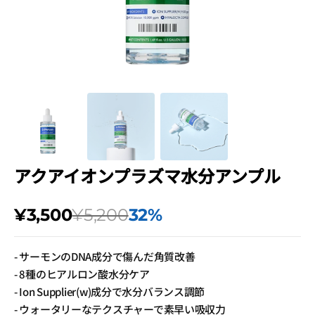
view
アクアイオンプラズマ水分アンプル
Sale
Regular
¥3,500
¥5,200
32%
price
price
- サーモンのDNA成分で傷んだ角質改善
- 8種のヒアルロン酸水分ケア
- Ion Supplier(w)成分で水分バランス調節
- ウォータリーなテクスチャーで素早い吸収力